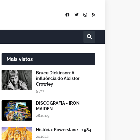
Mais vistos
Bruce Dickinson: A
influência de Aleister
Crowley
5.7.11
DISCOGRAFIA - IRON
MAIDEN
28.10.09
História: Powerslave - 1984
24.10.12