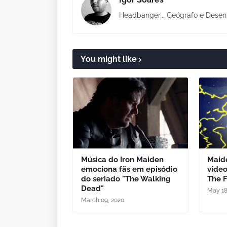
Headbanger... Geógrafo e Desen
You might like
Música do Iron Maiden
Maide
emociona fãs em episódio
vídeo
do seriado "The Walking
The F
Dead"
May 18
March 09, 2020