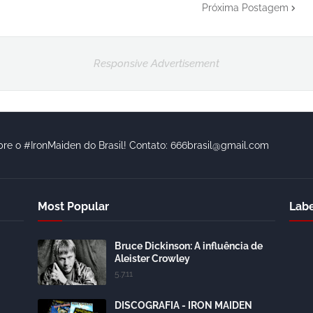
Próxima Postagem
Responsive Advertisement
bre o #IronMaiden do Brasil! Contato: 666brasil@gmail.com
Most Popular
Labe
Bruce Dickinson: A influência de
Aleister Crowley
5.7.11
DISCOGRAFIA - IRON MAIDEN