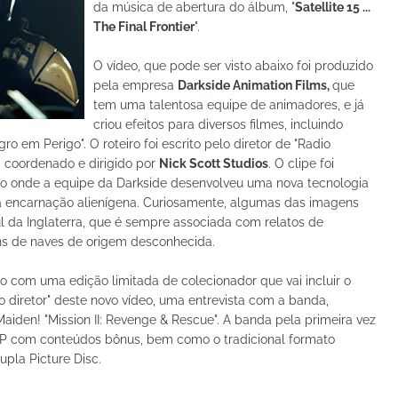
da música de abertura do álbum, "
Satellite 15 ...
The Final Frontier
".
O vídeo, que pode ser visto abaixo foi produzido
pela empresa
Darkside Animation Films,
que
tem uma talentosa equipe de animadores, e já
criou efeitos para diversos filmes, incluindo
ro em Perigo". O roteiro foi escrito pelo diretor de "Radio
i coordenado e dirigido por
Nick Scott Studios
. O clipe foi
o onde a equipe da Darkside desenvolveu uma nova tecnologia
a encarnação alienígena. Curiosamente, algumas das imagens
 da Inglaterra, que é sempre associada com relatos de
ens de naves de origem desconhecida.
o com uma edição limitada de colecionador que vai incluir o
o diretor" deste novo vídeo, uma entrevista com a banda,
Maiden! "Mission II: Revenge & Rescue". A banda pela primeira vez
 LP com conteúdos bônus, bem como o tradicional formato
pla Picture Disc.