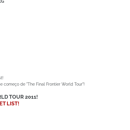
EG
t!
e começo de "The Final Frontier World Tour"!
LD TOUR 2011!
T LIST!