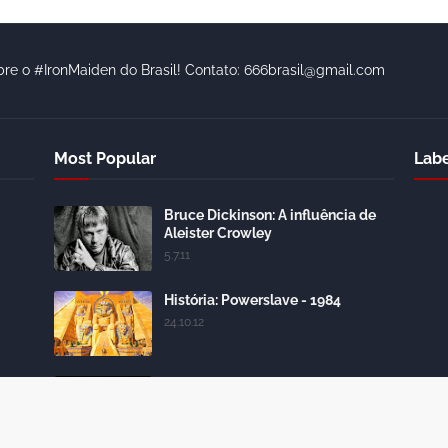
bre o #IronMaiden do Brasil! Contato: 666brasil@gmail.com
Most Popular
Labe
Bruce Dickinson: A influência de
Aleister Crowley
5.7.11
História: Powerslave - 1984
24.10.12
DISCOGRAFIA - IRON MAIDEN
28.10.09