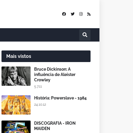
Mais vistos
Bruce Dickinson: A
influência de Aleister
Crowley
5.7.11
História: Powerslave - 1984
24.10.12
DISCOGRAFIA - IRON
MAIDEN