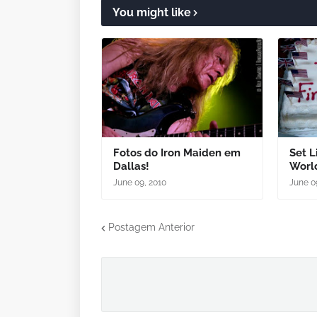
You might like
Fotos do Iron Maiden em
Set L
Dallas!
World
June 09, 2010
June 0
Postagem Anterior