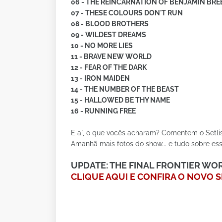
06 - THE REINCARNATION OF BENJAMIN BRE
07 - THESE COLOURS DON'T RUN
08 - BLOOD BROTHERS
09 - WILDEST DREAMS
10 - NO MORE LIES
11 - BRAVE NEW WORLD
12 - FEAR OF THE DARK
13 -
IRON MAIDEN
14 - THE NUMBER OF THE BEAST
15 - HALLOWED BE THY NAME
16 - RUNNING FREE
E aí, o que vocês acharam? Comentem o Setlis
Amanhã mais fotos do show... e tudo sobre ess
UPDATE: THE FINAL FRONTIER WOR
CLIQUE AQUI E CONFIRA O NOVO SE