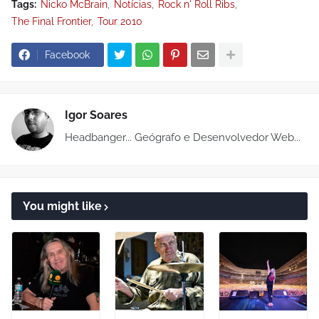
Tags:
Nicko McBrain
Notícias
Rock n' Roll Ribs
The Final Frontier
Tour 2010
Facebook
Igor Soares
Headbanger... Geógrafo e Desenvolvedor Web...
You might like