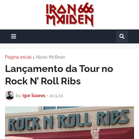
Página inicial
Nicko McBrain
Lançamento da Tour no
Rock N’ Roll Ribs
by
Igor Soares
•
20.5.10