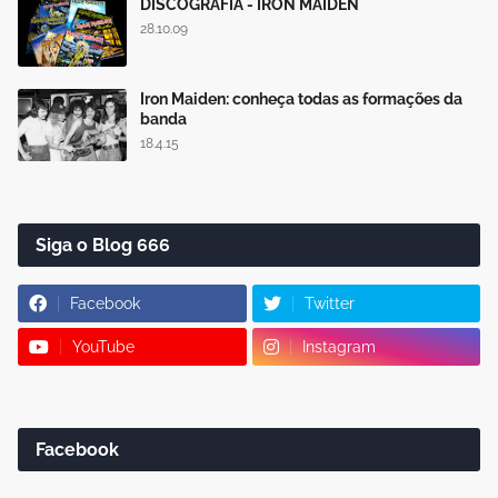
DISCOGRAFIA - IRON MAIDEN
28.10.09
Iron Maiden: conheça todas as formações da
banda
18.4.15
Siga o Blog 666
Facebook
Twitter
YouTube
Instagram
Facebook