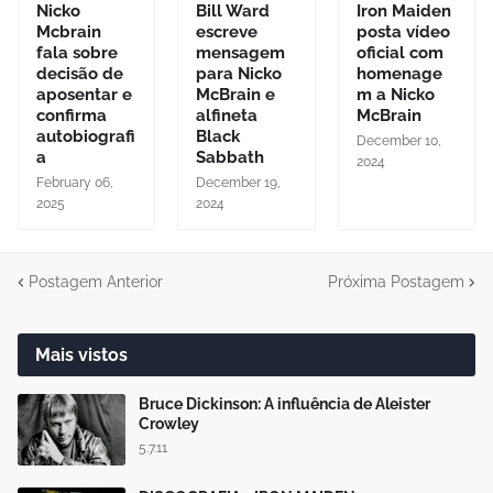
Nicko
Bill Ward
Iron Maiden
Mcbrain
escreve
posta vídeo
fala sobre
mensagem
oficial com
decisão de
para Nicko
homenage
aposentar e
McBrain e
m a Nicko
confirma
alfineta
McBrain
autobiografi
Black
December 10,
a
Sabbath
2024
February 06,
December 19,
2025
2024
Postagem Anterior
Próxima Postagem
Mais vistos
Bruce Dickinson: A influência de Aleister
Crowley
5.7.11