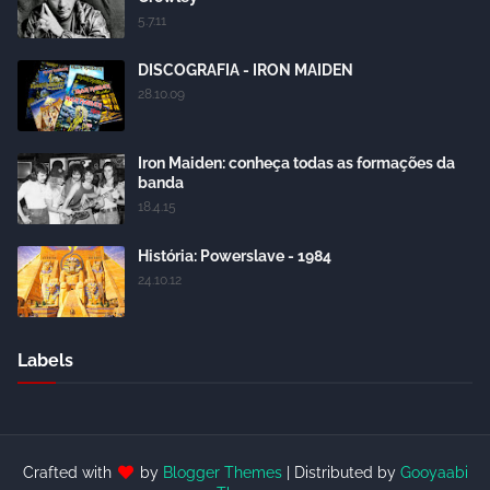
5.7.11
DISCOGRAFIA - IRON MAIDEN
28.10.09
Iron Maiden: conheça todas as formações da
banda
18.4.15
História: Powerslave - 1984
24.10.12
Labels
Crafted with
by
Blogger Themes
| Distributed by
Gooyaabi