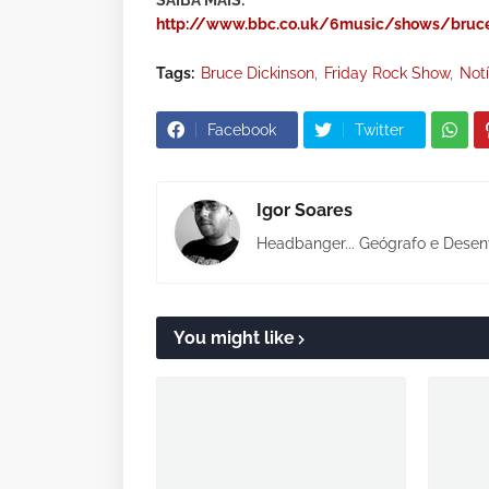
SAIBA MAIS:
http://www.bbc.co.uk/6music/shows/bruce
Tags:
Bruce Dickinson
Friday Rock Show
Notí
Facebook
Twitter
Igor Soares
Headbanger... Geógrafo e Desen
You might like