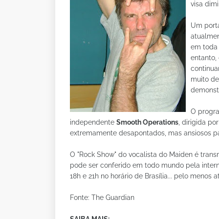
visa dimi
Um porta
atualmen
em toda 
entanto,
continua
muito de
demonstr
O progra
independente
Smooth Operations
, dirigida p
extremamente desapontados, mas ansiosos pa
O "Rock Show" do vocalista do Maiden é trans
pode ser conferido em todo mundo pela interne
18h e 21h no horário de Brasília... pelo menos at
Fonte: The Guardian