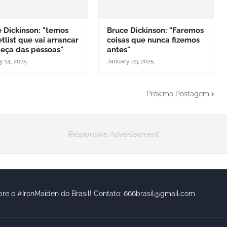
 Dickinson: "temos
Bruce Dickinson: "Faremos
tlist que vai arrancar
coisas que nunca fizemos
beça das pessoas"
antes"
y 14, 2025
January 03, 2025
Próxima Postagem
Responsive Advertisement
bre o #IronMaiden do Brasil! Contato: 666brasil@gmail.com