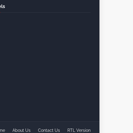
ls
me
About Us
Contact Us
RTL Version