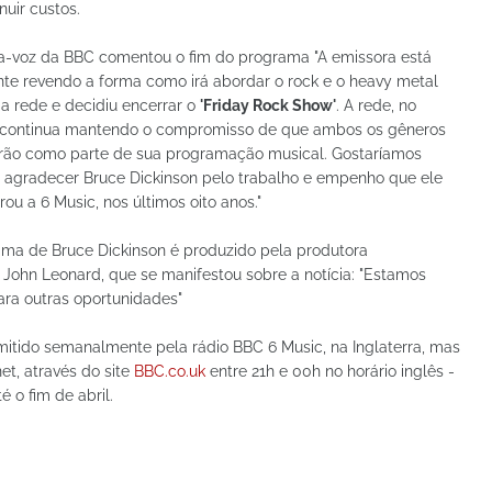
nuir custos.
-voz da BBC comentou o fim do programa "A emissora está
te revendo a forma como irá abordar o rock e o heavy metal
a rede e decidiu encerrar o
'Friday Rock Show'
. A rede, no
 continua mantendo o compromisso de que ambos os gêneros
rão como parte de sua programação musical. Gostaríamos
 agradecer Bruce Dickinson pelo trabalho e empenho que ele
ou a 6 Music, nos últimos oito anos."
ma de Bruce Dickinson é produzido pela produtora
or John Leonard, que se manifestou sobre a notícia: "Estamos
ra outras oportunidades"
mitido semanalmente pela rádio BBC 6 Music, na Inglaterra, mas
t, através do site
BBC.co.uk
entre 21h e 00h no horário inglês -
é o fim de abril.