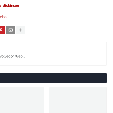
_dickinson
cias
volvedor Web...