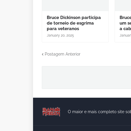
Bruce Dickinson participa
Bruce
de torneio de esgrima
um se
para veteranos
a ca
January 20, 2025
Januar
Postagem Anterior
O maior e mais completo site so