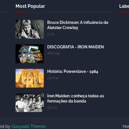
Most Popular
Labe
Bruce Dickinson: A influência de
Aleister Crowley
5.7.11
DISCOGRAFIA - IRON MAIDEN
28.10.09
História: Powerslave - 1984
24.10.12
Iron Maiden: conheça todas as
formações da banda
18.4.15
ted by
Gooyaabi Themes
Ho