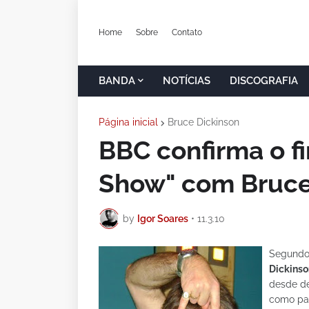
Home
Sobre
Contato
BANDA
NOTÍCIAS
DISCOGRAFIA
Página inicial
Bruce Dickinson
BBC confirma o f
Show" com Bruce
by
Igor Soares
•
11.3.10
Segundo 
Dickinso
desde de 
como par