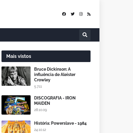
Mais vistos
Bruce Dickinson: A
influência de Aleister
Crowley
5.7.11
DISCOGRAFIA - IRON
MAIDEN
28.10.09
História: Powerslave - 1984
24.10.12