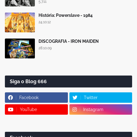
5.7.11
História: Powerslave - 1984
24.10.12
DISCOGRAFIA - IRON MAIDEN
28.10.09
Siga o Blog 666
Facebook
Twitter
YouTube
Instagram