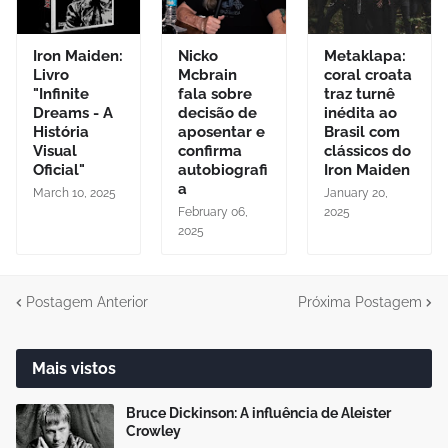
Iron Maiden:
Nicko
Metaklapa:
Livro
Mcbrain
coral croata
"Infinite
fala sobre
traz turnê
Dreams - A
decisão de
inédita ao
História
aposentar e
Brasil com
Visual
confirma
clássicos do
Oficial"
autobiografi
Iron Maiden
a
March 10, 2025
January 20,
February 06,
2025
2025
Postagem Anterior
Próxima Postagem
Mais vistos
Bruce Dickinson: A influência de Aleister
Crowley