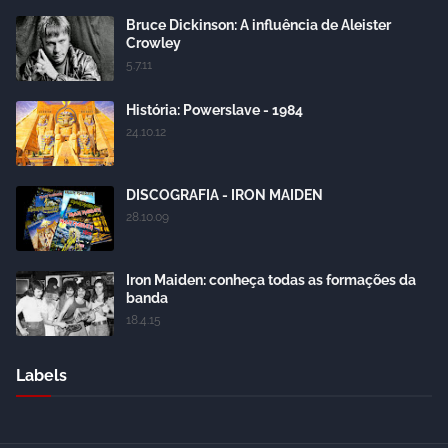
Bruce Dickinson: A influência de Aleister
Crowley
5.7.11
História: Powerslave - 1984
24.10.12
DISCOGRAFIA - IRON MAIDEN
28.10.09
Iron Maiden: conheça todas as formações da
banda
18.4.15
Labels