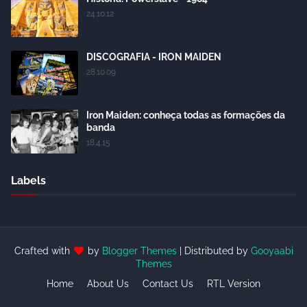
24.10.12
DISCOGRAFIA - IRON MAIDEN
28.10.09
Iron Maiden: conheça todas as formações da
banda
18.4.15
Labels
Crafted with
by
Blogger Themes
| Distributed by
Gooyaabi
Themes
Home
About Us
Contact Us
RTL Version