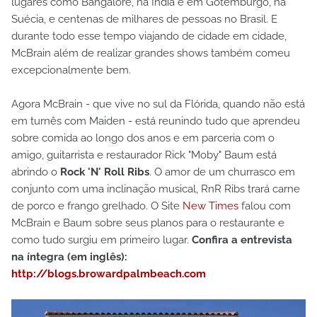
lugares como Bangalore, na Índia e em Gotemburgo, na
Suécia, e centenas de milhares de pessoas no Brasil. E
durante todo esse tempo viajando de cidade em cidade,
McBrain além de realizar grandes shows também comeu
excepcionalmente bem.
Agora McBrain - que vive no sul da Flórida, quando não está
em turnês com Maiden - está reunindo tudo que aprendeu
sobre comida ao longo dos anos e em parceria com o
amigo, guitarrista e restaurador Rick "Moby" Baum está
abrindo o
Rock 'N' Roll Ribs
. O amor de um churrasco em
conjunto com uma inclinação musical, RnR Ribs trará carne
de porco e frango grelhado. O Site
New Times
falou com
McBrain e Baum sobre seus planos para o restaurante e
como tudo surgiu em primeiro lugar.
Confira a entrevista
na íntegra (em inglês):
http://blogs.browardpalmbeach.com