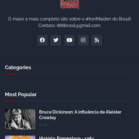
O maior e mais completo site sobre o #IronMaiden do Brasil!
Contato: 666brasil@gmail.com
Categories
Most Popular
Bruce Dickinson: A influência de Aleister
Crowley
5.7.11
História: Powerslave - 1984