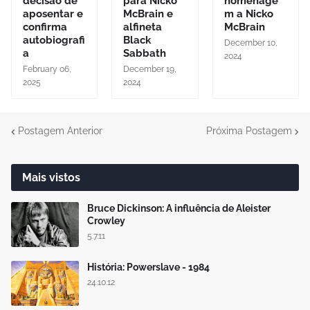
decisão de
para Nicko
homenage
aposentar e
McBrain e
m a Nicko
confirma
alfineta
McBrain
autobiografi
Black
December 10,
a
Sabbath
2024
February 06,
December 19,
2025
2024
Postagem Anterior
Próxima Postagem
Mais vistos
Bruce Dickinson: A influência de Aleister
Crowley
5.7.11
História: Powerslave - 1984
24.10.12