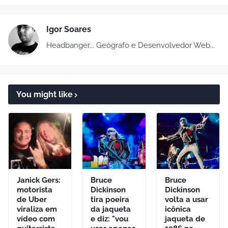
Igor Soares
Headbanger... Geógrafo e Desenvolvedor Web...
You might like
Janick Gers:
Bruce
Bruce
motorista
Dickinson
Dickinson
de Uber
tira poeira
volta a usar
viraliza em
da jaqueta
icônica
vídeo com
e diz: "vou
jaqueta de