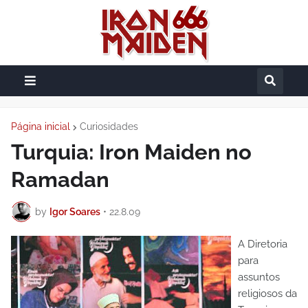
Página inicial
Curiosidades
Turquia: Iron Maiden no
Ramadan
by
Igor Soares
•
22.8.09
A Diretoria
para
assuntos
religiosos da