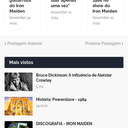
guitarrista
usar apenas
1986 no
do Iron
uma vez"
show do
Maiden
Iron Maiden
November 12,
November 30,
2024
November 10,
2024
2024
Postagem Anterior
Próxima Postagem
Mais vistos
Bruce Dickinson: A influência de Aleister
Crowley
5.7.11
História: Powerslave - 1984
24.10.12
DISCOGRAFIA - IRON MAIDEN