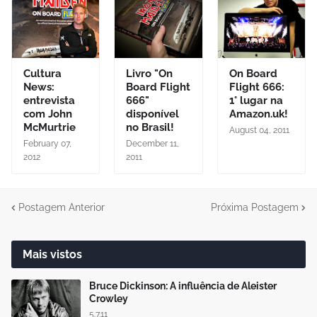
Cultura
Livro "On
On Board
News:
Board Flight
Flight 666:
entrevista
666"
1° lugar na
com John
disponível
Amazon.uk!
McMurtrie
no Brasil!
August 04, 2011
February 07,
December 11,
2012
2011
Postagem Anterior
Próxima Postagem
Mais vistos
Bruce Dickinson: A influência de Aleister
Crowley
5.7.11