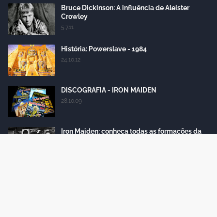
Bruce Dickinson: A influência de Aleister
Crowley
5.7.11
História: Powerslave - 1984
24.10.12
DISCOGRAFIA - IRON MAIDEN
28.10.09
Iron Maiden: conheça todas as formações da
banda
18.4.15
Labels