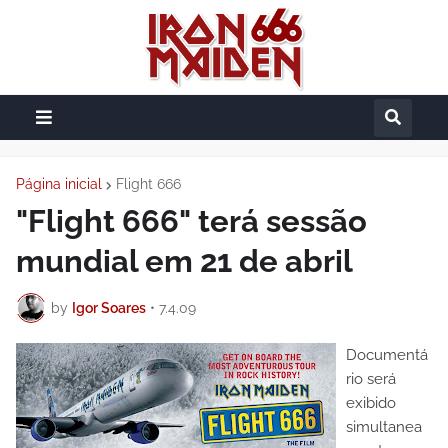
Página inicial
Flight 666
"Flight 666" terá sessão
mundial em 21 de abril
by
Igor Soares
•
7.4.09
Documentá
rio será
exibido
simultanea