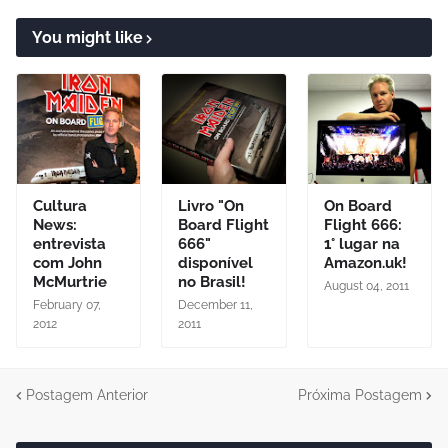
You might like
Cultura
Livro "On
On Board
News:
Board Flight
Flight 666:
entrevista
666"
1° lugar na
com John
disponível
Amazon.uk!
McMurtrie
no Brasil!
August 04, 2011
February 07,
December 11,
2012
2011
Postagem Anterior
Próxima Postagem