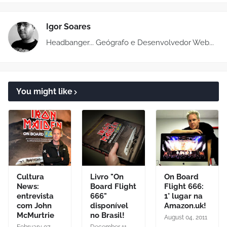
Igor Soares
Headbanger... Geógrafo e Desenvolvedor Web...
You might like
Cultura
Livro "On
On Board
News:
Board Flight
Flight 666:
entrevista
666"
1° lugar na
com John
disponível
Amazon.uk!
McMurtrie
no Brasil!
August 04, 2011