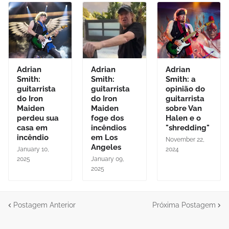
Adrian
Adrian
Adrian
Smith:
Smith:
Smith: a
guitarrista
guitarrista
opinião do
do Iron
do Iron
guitarrista
Maiden
Maiden
sobre Van
perdeu sua
foge dos
Halen e o
casa em
incêndios
"shredding"
incêndio
em Los
November 22,
Angeles
January 10,
2024
2025
January 09,
2025
Postagem Anterior
Próxima Postagem