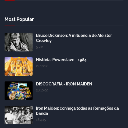
Most Popular
Bruce Dickinson: A influência de Aleister
Crowley
5.7.11
História: Powerslave - 1984
24.10.12
DISCOGRAFIA - IRON MAIDEN
28.10.09
Iron Maiden: conheça todas as formações da
banda
18.4.15