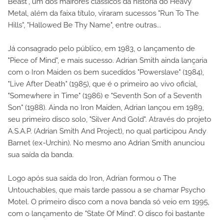
Beast", um dos mairores clássicos da história do Heavy
Metal, além da faixa título, viraram sucessos "Run To The
Hills", "Hallowed Be Thy Name", entre outras...
Já consagrado pelo público, em 1983, o lançamento de
"Piece of Mind", e mais sucesso. Adrian Smith ainda lançaria
com o Iron Maiden os bem sucedidos "Powerslave" (1984),
"Live After Death" (1985), que é o primeiro ao vivo oficial,
"Somewhere in Time" (1986) e "Seventh Son of a Seventh
Son" (1988). Ainda no Iron Maiden, Adrian lançou em 1989,
seu primeiro disco solo, "Silver And Gold". Através do projeto
A.S.A.P. (Adrian Smith And Project), no qual participou Andy
Barnet (ex-Urchin). No mesmo ano Adrian Smith anunciou
sua saída da banda.
Logo após sua saida do Iron, Adrian formou o The
Untouchables, que mais tarde passou a se chamar Psycho
Motel. O primeiro disco com a nova banda só veio em 1995,
com o lançamento de "State Of Mind". O disco foi bastante