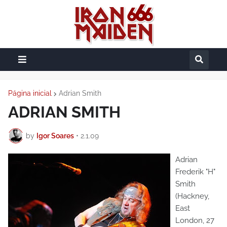
Página inicial
Adrian Smith
ADRIAN SMITH
by
Igor Soares
•
2.1.09
Adrian
Frederik "H"
Smith
(Hackney,
East
London, 27